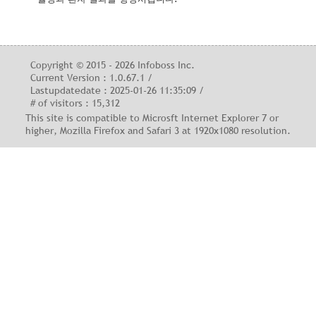
Copyright © 2015 - 2026 Infoboss Inc.
Current Version : 1.0.67.1 /
Lastupdatedate : 2025-01-26 11:35:09 /
# of visitors : 15,312
This site is compatible to Microsft Internet Explorer 7 or
higher, Mozilla Firefox and Safari 3 at 1920x1080 resolution.